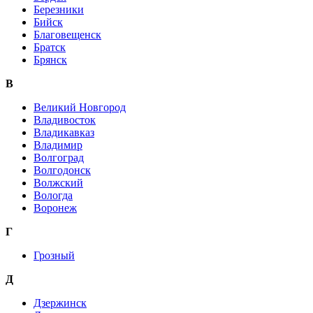
Березники
Бийск
Благовещенск
Братск
Брянск
В
Великий Новгород
Владивосток
Владикавказ
Владимир
Волгоград
Волгодонск
Волжский
Вологда
Воронеж
Г
Грозный
Д
Дзержинск