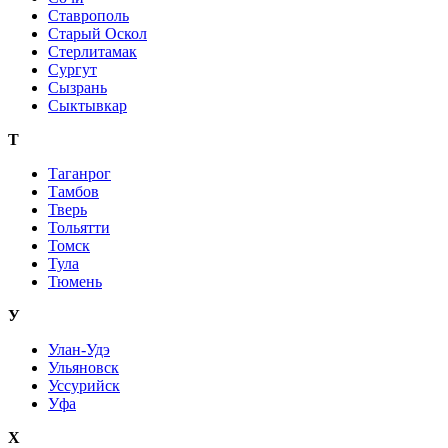
Ставрополь
Старый Оскол
Стерлитамак
Сургут
Сызрань
Сыктывкар
Т
Таганрог
Тамбов
Тверь
Тольятти
Томск
Тула
Тюмень
У
Улан-Удэ
Ульяновск
Уссурийск
Уфа
Х