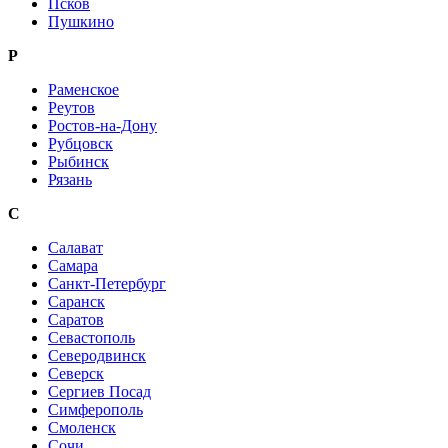
Псков
Пушкино
Р
Раменское
Реутов
Ростов-на-Дону
Рубцовск
Рыбинск
Рязань
С
Салават
Самара
Санкт-Петербург
Саранск
Саратов
Севастополь
Северодвинск
Северск
Сергиев Посад
Симферополь
Смоленск
Сочи