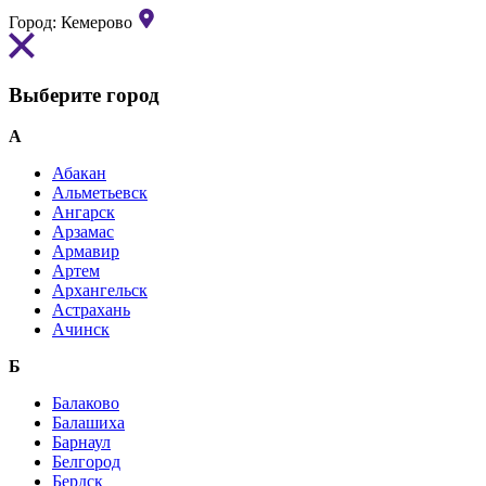
Город:
Кемерово
Выберите город
А
Абакан
Альметьевск
Ангарск
Арзамас
Армавир
Артем
Архангельск
Астрахань
Ачинск
Б
Балаково
Балашиха
Барнаул
Белгород
Бердск