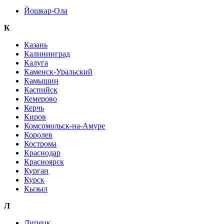
Йошкар-Ола
К
Казань
Калининград
Калуга
Каменск-Уральский
Камышин
Каспийск
Кемерово
Керчь
Киров
Комсомольск-на-Амуре
Королев
Кострома
Краснодар
Красноярск
Курган
Курск
Кызыл
Л
Липецк