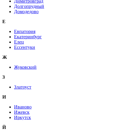
Димитровград
Долгопрудный
Домодедово
Е
Евпатория
Екатеринбург
Елец
Ессентуки
Ж
Жуковский
З
Златоуст
И
Иваново
Ижевск
Иркутск
Й