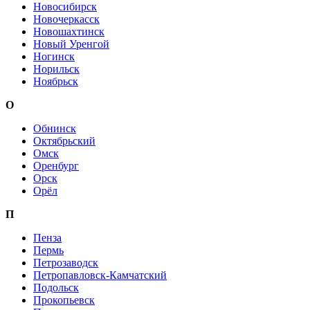
Новосибирск
Новочеркасск
Новошахтинск
Новый Уренгой
Ногинск
Норильск
Ноябрьск
О
Обнинск
Октябрьский
Омск
Оренбург
Орск
Орёл
П
Пенза
Пермь
Петрозаводск
Петропавловск-Камчатский
Подольск
Прокопьевск