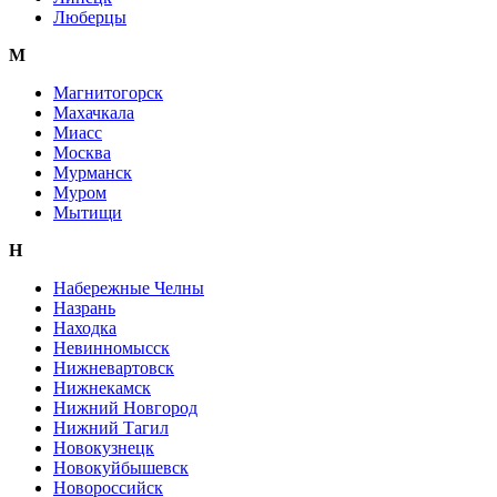
Люберцы
М
Магнитогорск
Махачкала
Миасс
Москва
Мурманск
Муром
Мытищи
Н
Набережные Челны
Назрань
Находка
Невинномысск
Нижневартовск
Нижнекамск
Нижний Новгород
Нижний Тагил
Новокузнецк
Новокуйбышевск
Новороссийск